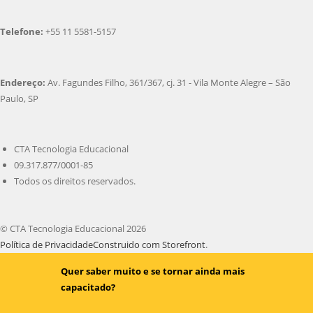
Telefone:
+55 11 5581-5157
Endereço:
Av. Fagundes Filho, 361/367, cj. 31 - Vila Monte Alegre – São
Paulo, SP
CTA Tecnologia Educacional
09.317.877/0001-85
Todos os direitos reservados.
© CTA Tecnologia Educacional 2026
Política de Privacidade
Construido com Storefront
.
Quer saber muito e se tornar ainda mais
capacitado?