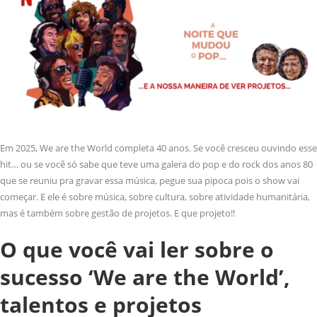
Em 2025, We are the World completa 40 anos. Se você cresceu ouvindo esse
hit… ou se você só sabe que teve uma galera do pop e do rock dos anos 80
que se reuniu pra gravar essa música, pegue sua pipoca pois o show vai
começar. E ele é sobre música, sobre cultura, sobre atividade humanitária,
mas é também sobre gestão de projetos. E que projeto!!
O que você vai ler sobre o
sucesso ‘We are the World’,
talentos e projetos