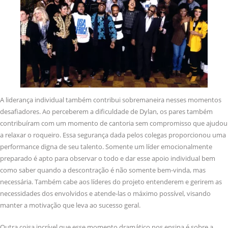
A liderança individual também contribui sobremaneira nesses momentos
desafiadores. Ao perceberem a dificuldade de Dylan, os pares também
contribuíram com um momento de cantoria sem compromisso que ajudou
a relaxar o roqueiro. Essa segurança dada pelos colegas proporcionou uma
performance digna de seu talento. Somente um líder emocionalmente
preparado é apto para observar o todo e dar esse apoio individual bem
como saber quando a descontração é não somente bem-vinda, mas
necessária. Também cabe aos líderes do projeto entenderem e gerirem as
necessidades dos envolvidos e atende-las o máximo possível, visando
manter a motivação que leva ao sucesso geral.
Outra coisa incrível que esse momento dramático nos ensina é sobre a