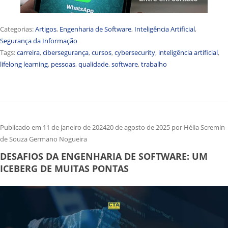
Categorias:
Artigos
,
Engenharia de Software
,
Inteligência Artificial
,
Segurança da Informação
Tags:
carreira
,
cibersegurança
,
cursos
,
cybersecurity
,
inteligência artificial
,
lifelong learning
,
pessoas
,
qualidade
,
software
,
trabalho
Publicado em
11 de janeiro de 2024
20 de agosto de 2025
por
Hélia Scremin
de Souza Germano Nogueira
DESAFIOS DA ENGENHARIA DE SOFTWARE: UM
ICEBERG DE MUITAS PONTAS