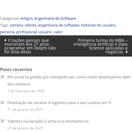
Categorias:
Artigos
,
Engenharia de Software
Tags:
carreira
,
cliente
,
engenharia de software
,
histórias do usuário
,
persona
,
profissional
,
usuário
,
valor
Navegação
Post
Próximo
Criações geniais que
Primeira turma do MBA –
anterior:
post:
morreram aos 27 anos:
Inteligência Artificial e Data
programar em Delphi não
Science aplicadas a
de
foi uma delas
negócios.
Post
Posts recentes
KPI social na gestão por competências: como medir desempenho além
dos números
7 de fevereiro de 2026
Orientação de carreira: 4 segredos para o seu sucesso em TI
31 de janeiro de 2025
Talentos na Geração Z: ache-os e mantenha-os
27 de janeiro de 2025