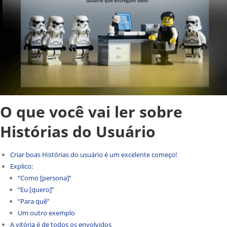
O que você vai ler sobre
Histórias do Usuário
Criar boas Histórias do usuário é um excelente começo!
Explico:
“Como [persona]”
“Eu [quero]”
“Para quê”
Um outro exemplo
A vitória é de todos os envolvidos