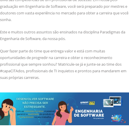
graduação em Engenharia de Software, você será preparado por mestres e
doutores com vasta experiência no mercado para obter a carreira que você
sonha.
Este e muitos outros assuntos são ensinados na disciplina Paradigmas da
Engenharia de Software, da nossa pós.
Quer fazer parte do time que entrega valor e está com muitas
oportunidades de progredir na carreira e obter o reconhecimento
profissional que sempre sonhou? Matricule-se já e junte-se ao time dos
#capaCiTAdos, profissionais de TI inquietos e prontos para mandarem em
suas próprias carreiras.