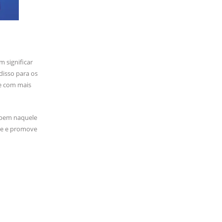
 significar
disso para os
 e com mais
 bem naquele
nte e promove