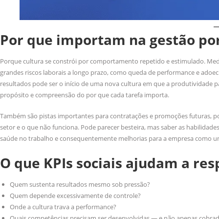
Por que importam na gestão po
Porque cultura se constrói por comportamento repetido e estimulado. Medir
grandes riscos laborais a longo prazo, como queda de performance e adoec
resultados pode ser o início de uma nova cultura em que a produtividade p
propósito e compreensão do por que cada tarefa importa.
Também são pistas importantes para contratações e promoções futuras, p
setor e o que não funciona. Pode parecer besteira, mas saber as habilida
saúde no trabalho e consequentemente melhorias para a empresa como u
O que KPIs sociais ajudam a re
Quem sustenta resultados mesmo sob pressão?
Quem depende excessivamente de controle?
Onde a cultura trava a performance?
Quais competências precisam ser desenvolvidas — e não apenas cobra