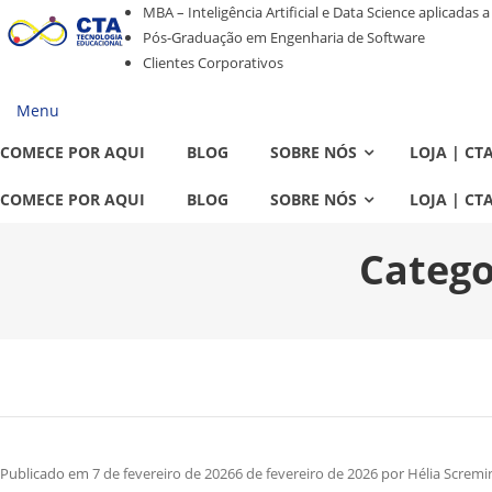
Pular
Pular
MBA – Inteligência Artificial e Data Science aplicadas 
para
para
Pós-Graduação em Engenharia de Software
navegação
o
Clientes Corporativos
conteúdo
Menu
COMECE POR AQUI
BLOG
SOBRE NÓS
LOJA | CT
COMECE POR AQUI
BLOG
SOBRE NÓS
LOJA | CT
Catego
Publicado em
7 de fevereiro de 2026
6 de fevereiro de 2026
por
Hélia Screm