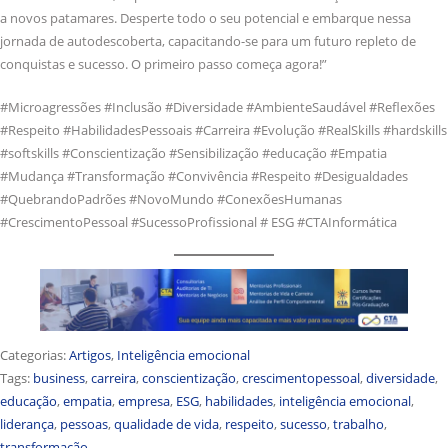
a novos patamares. Desperte todo o seu potencial e embarque nessa
jornada de autodescoberta, capacitando-se para um futuro repleto de
conquistas e sucesso. O primeiro passo começa agora!”
#Microagressões #Inclusão #Diversidade #AmbienteSaudável #Reflexões
#Respeito #HabilidadesPessoais #Carreira #Evolução #RealSkills #hardskills
#softskills #Conscientização #Sensibilização #educação #Empatia
#Mudança #Transformação #Convivência #Respeito #Desigualdades
#QuebrandoPadrões #NovoMundo #ConexõesHumanas
#CrescimentoPessoal #SucessoProfissional # ESG #CTAInformática
Categorias:
Artigos
,
Inteligência emocional
Tags:
business
,
carreira
,
conscientização
,
crescimentopessoal
,
diversidade
,
educação
,
empatia
,
empresa
,
ESG
,
habilidades
,
inteligência emocional
,
liderança
,
pessoas
,
qualidade de vida
,
respeito
,
sucesso
,
trabalho
,
transformação