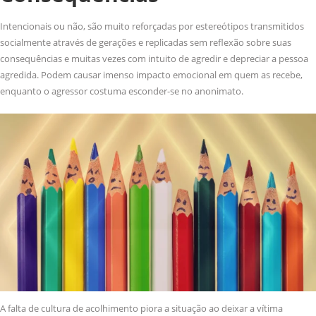
Intencionais ou não, são muito reforçadas por estereótipos transmitidos
socialmente através de gerações e replicadas sem reflexão sobre suas
consequências e muitas vezes com intuito de agredir e depreciar a pessoa
agredida. Podem causar imenso impacto emocional em quem as recebe,
enquanto o agressor costuma esconder-se no anonimato.
A falta de cultura de acolhimento piora a situação ao deixar a vítima