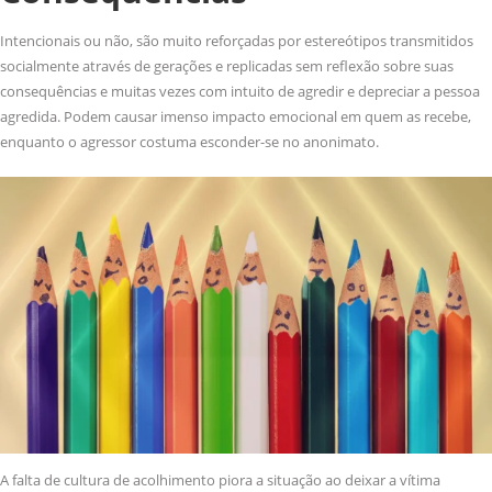
Intencionais ou não, são muito reforçadas por estereótipos transmitidos
socialmente através de gerações e replicadas sem reflexão sobre suas
consequências e muitas vezes com intuito de agredir e depreciar a pessoa
agredida. Podem causar imenso impacto emocional em quem as recebe,
enquanto o agressor costuma esconder-se no anonimato.
A falta de cultura de acolhimento piora a situação ao deixar a vítima