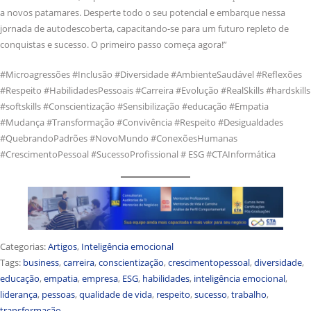
a novos patamares. Desperte todo o seu potencial e embarque nessa
jornada de autodescoberta, capacitando-se para um futuro repleto de
conquistas e sucesso. O primeiro passo começa agora!”
#Microagressões #Inclusão #Diversidade #AmbienteSaudável #Reflexões
#Respeito #HabilidadesPessoais #Carreira #Evolução #RealSkills #hardskills
#softskills #Conscientização #Sensibilização #educação #Empatia
#Mudança #Transformação #Convivência #Respeito #Desigualdades
#QuebrandoPadrões #NovoMundo #ConexõesHumanas
#CrescimentoPessoal #SucessoProfissional # ESG #CTAInformática
Categorias:
Artigos
,
Inteligência emocional
Tags:
business
,
carreira
,
conscientização
,
crescimentopessoal
,
diversidade
,
educação
,
empatia
,
empresa
,
ESG
,
habilidades
,
inteligência emocional
,
liderança
,
pessoas
,
qualidade de vida
,
respeito
,
sucesso
,
trabalho
,
transformação