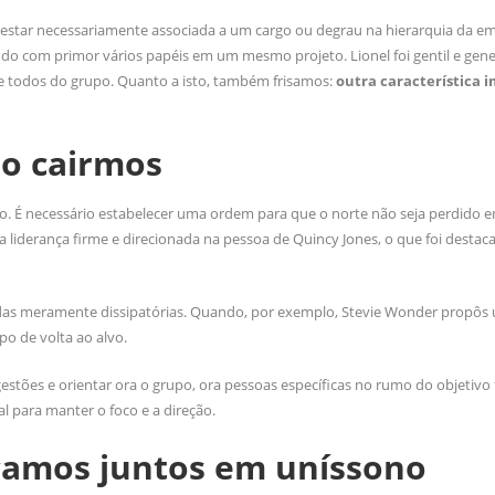
 estar necessariamente associada a um cargo ou degrau na hierarquia da e
ndo com primor vários papéis em um mesmo projeto. Lionel foi gentil e ge
e todos do grupo. Quanto a isto, também frisamos:
outra característica 
mo cairmos
jeto. É necessário estabelecer uma ordem para que o norte não seja perdido 
a liderança firme e direcionada na pessoa de Quincy Jones, o que foi destac
 das meramente dissipatórias. Quando, por exemplo, Stevie Wonder propôs 
o de volta ao alvo.
gestões e orientar ora o grupo, ora pessoas específicas no rumo do objetivo 
al para manter o foco e a direção.
camos juntos em uníssono