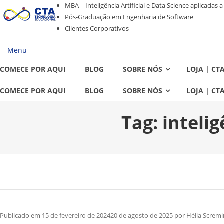
Pular
Pular
MBA – Inteligência Artificial e Data Science aplicadas 
para
para
Pós-Graduação em Engenharia de Software
navegação
o
Clientes Corporativos
conteúdo
Menu
COMECE POR AQUI
BLOG
SOBRE NÓS
LOJA | CT
COMECE POR AQUI
BLOG
SOBRE NÓS
LOJA | CT
Tag:
inteli
Publicado em
15 de fevereiro de 2024
20 de agosto de 2025
por
Hélia Screm