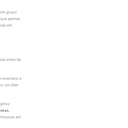
. Um grupo
s que apenas
osas em
vas antes de
 visionário e
o: um líder
jetivo
stas,
s musicais em