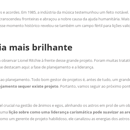
 acordes. Em 1985, a indústria da música testemunhou um feito notável
e transcendeu fronteiras e abraçou a nobre causa da ajuda humanitária. Mai
esse momento histórico revelou-se também um campo fértil para lições vali
a mais brilhante
ervar Lionel Ritchie à frente desse grande projeto. Foram muitas tratati
 se destacam aqui: a fase de planejamento e a liderança.
ao planejamento. Todo bom gestor de projetos é, antes de tudo, um grande
jamento sequer existe projeto
. Portanto, vamos seguir ao próximo pont
crucial na gestão de ânimos e egos, alinhando os astros em prol de um ob
é uma
lição sobre como uma liderança carismática pode suavizar as are
omo um gerente de projeto habilidoso, ele canalizou as energias dos astro