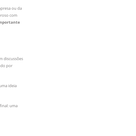
mpresa ou da
neroso com
importante
em discussões
ado por
uma ideia
final: uma