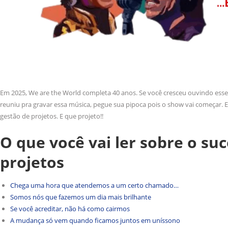
Em 2025, We are the World completa 40 anos. Se você cresceu ouvindo esse
reuniu pra gravar essa música, pegue sua pipoca pois o show vai começar. 
gestão de projetos. E que projeto!!
O que você vai ler sobre o suc
projetos
Chega uma hora que atendemos a um certo chamado…
Somos nós que fazemos um dia mais brilhante
Se você acreditar, não há como cairmos
A mudança só vem quando ficamos juntos em uníssono