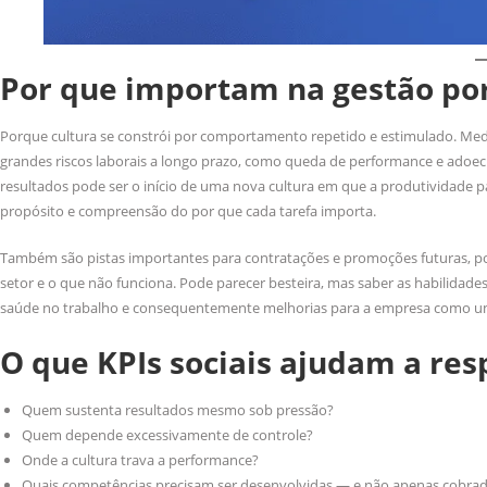
Por que importam na gestão po
Porque cultura se constrói por comportamento repetido e estimulado. Medir
grandes riscos laborais a longo prazo, como queda de performance e adoec
resultados pode ser o início de uma nova cultura em que a produtividade p
propósito e compreensão do por que cada tarefa importa.
Também são pistas importantes para contratações e promoções futuras, p
setor e o que não funciona. Pode parecer besteira, mas saber as habilida
saúde no trabalho e consequentemente melhorias para a empresa como u
O que KPIs sociais ajudam a re
Quem sustenta resultados mesmo sob pressão?
Quem depende excessivamente de controle?
Onde a cultura trava a performance?
Quais competências precisam ser desenvolvidas — e não apenas cobra