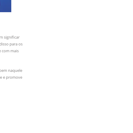
 significar
disso para os
 e com mais
 bem naquele
nte e promove