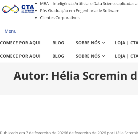
Pular
Pular
MBA – Inteligência Artificial e Data Science aplicadas 
para
para
Pós-Graduação em Engenharia de Software
navegação
o
Clientes Corporativos
conteúdo
Menu
COMECE POR AQUI
BLOG
SOBRE NÓS
LOJA | CT
COMECE POR AQUI
BLOG
SOBRE NÓS
LOJA | CT
Autor:
Hélia Scremin 
Publicado em
7 de fevereiro de 2026
6 de fevereiro de 2026
por
Hélia Screm