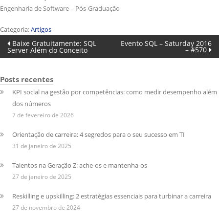
Engenharia de Software – Pós-Graduação
Categoria:
Artigos
Navegação
Post
Próximo
Baixe Gratuitamente: SQL
Evento SQL – Saturday 2016
anterior:
post:
– #570
Server Além do Conceito
de
Post
Posts recentes
KPI social na gestão por competências: como medir desempenho além
dos números
7 de fevereiro de 2026
Orientação de carreira: 4 segredos para o seu sucesso em TI
31 de janeiro de 2025
Talentos na Geração Z: ache-os e mantenha-os
27 de janeiro de 2025
Reskilling e upskilling: 2 estratégias essenciais para turbinar a carreira
27 de novembro de 2024