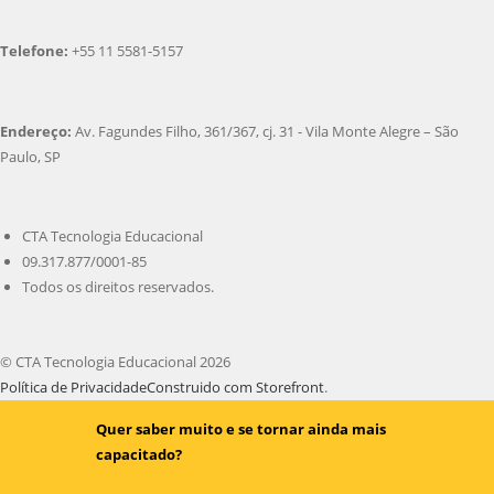
Telefone:
+55 11 5581-5157
Endereço:
Av. Fagundes Filho, 361/367, cj. 31 - Vila Monte Alegre – São
Paulo, SP
CTA Tecnologia Educacional
09.317.877/0001-85
Todos os direitos reservados.
© CTA Tecnologia Educacional 2026
Política de Privacidade
Construido com Storefront
.
Quer saber muito e se tornar ainda mais
capacitado?