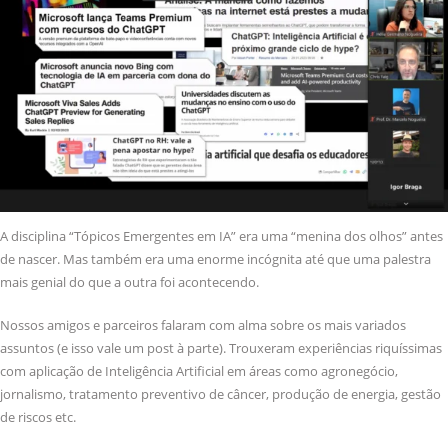
A disciplina “Tópicos Emergentes em IA” era uma “menina dos olhos” antes
de nascer. Mas também era uma enorme incógnita até que uma palestra
mais genial do que a outra foi acontecendo.
Nossos amigos e parceiros falaram com alma sobre os mais variados
assuntos (e isso vale um post à parte). Trouxeram experiências riquíssimas
com aplicação de Inteligência Artificial em áreas como agronegócio,
jornalismo, tratamento preventivo de câncer, produção de energia, gestão
de riscos etc.