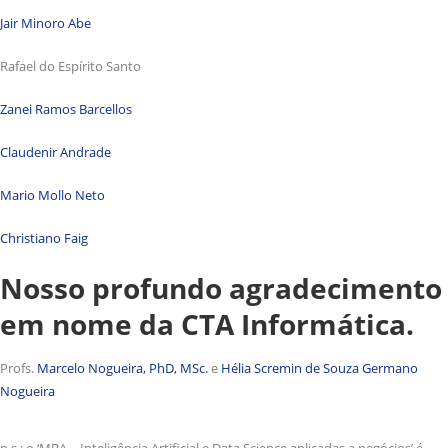
Jair Minoro Abe
Rafael do Espírito Santo
Zanei Ramos Barcellos
Claudenir Andrade
Mario Mollo Neto
Christiano Faig
Nosso profundo agradecimento
em nome da CTA Informática.
Profs.
Marcelo Nogueira, PhD, MSc.
e
Hélia Scremin de Souza Germano
Nogueira
p.s.: o ‘MBA – Inteligência Artificial e Data Science aplicadas a negócios’ é