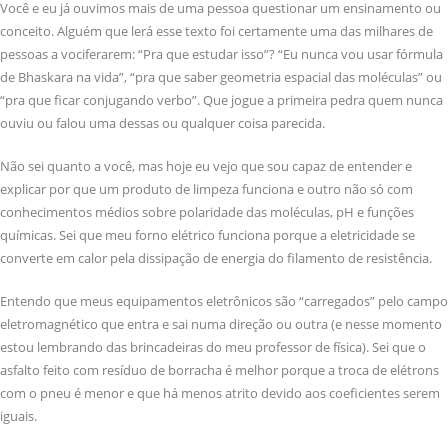
Você e eu já ouvimos mais de uma pessoa questionar um ensinamento ou
conceito. Alguém que lerá esse texto foi certamente uma das milhares de
pessoas a vociferarem: “Pra que estudar isso”? “Eu nunca vou usar fórmula
de Bhaskara na vida”, “pra que saber geometria espacial das moléculas” ou
“pra que ficar conjugando verbo”. Que jogue a primeira pedra quem nunca
ouviu ou falou uma dessas ou qualquer coisa parecida.
Não sei quanto a você, mas hoje eu vejo que sou capaz de entender e
explicar por que um produto de limpeza funciona e outro não só com
conhecimentos médios sobre polaridade das moléculas, pH e funções
químicas. Sei que meu forno elétrico funciona porque a eletricidade se
converte em calor pela dissipação de energia do filamento de resistência.
Entendo que meus equipamentos eletrônicos são “carregados” pelo campo
eletromagnético que entra e sai numa direção ou outra (e nesse momento
estou lembrando das brincadeiras do meu professor de física). Sei que o
asfalto feito com resíduo de borracha é melhor porque a troca de elétrons
com o pneu é menor e que há menos atrito devido aos coeficientes serem
iguais.