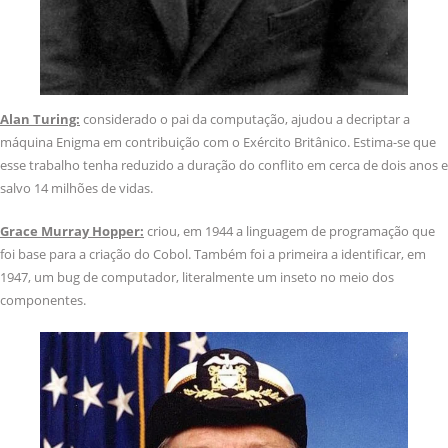
Alan Turing:
considerado o pai da computação, ajudou a decriptar a
máquina Enigma em contribuição com o Exército Britânico. Estima-se que
esse trabalho tenha reduzido a duração do conflito em cerca de dois anos e
salvo 14 milhões de vidas.
Grace Murray Hopper:
criou, em 1944 a linguagem de programação que
foi base para a criação do Cobol. Também foi a primeira a identificar, em
1947, um bug de computador, literalmente um inseto no meio dos
componentes.