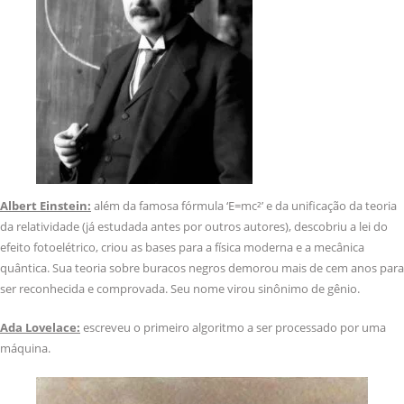
Albert Einstein:
além da famosa fórmula ‘E=mc²’ e da unificação da teoria
da relatividade (já estudada antes por outros autores), descobriu a lei do
efeito fotoelétrico, criou as bases para a física moderna e a mecânica
quântica. Sua teoria sobre buracos negros demorou mais de cem anos para
ser reconhecida e comprovada. Seu nome virou sinônimo de gênio.
Ada Lovelace:
escreveu o primeiro algoritmo a ser processado por uma
máquina.