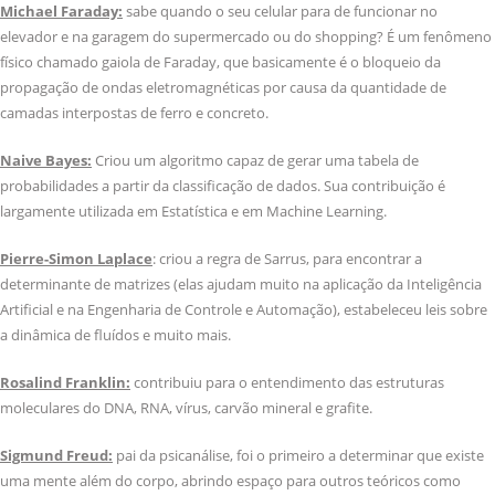
Michael Faraday:
sabe quando o seu celular para de funcionar no
elevador e na garagem do supermercado ou do shopping? É um fenômeno
físico chamado gaiola de Faraday, que basicamente é o bloqueio da
propagação de ondas eletromagnéticas por causa da quantidade de
camadas interpostas de ferro e concreto.
Naive Bayes:
Criou um algoritmo capaz de gerar uma tabela de
probabilidades a partir da classificação de dados. Sua contribuição é
largamente utilizada em Estatística e em Machine Learning.
Pierre-Simon Laplace
: criou a regra de Sarrus, para encontrar a
determinante de matrizes (elas ajudam muito na aplicação da Inteligência
Artificial e na Engenharia de Controle e Automação), estabeleceu leis sobre
a dinâmica de fluídos e muito mais.
Rosalind Franklin:
contribuiu para o entendimento das estruturas
moleculares do DNA, RNA, vírus, carvão mineral e grafite.
Sigmund Freud:
pai da psicanálise, foi o primeiro a determinar que existe
uma mente além do corpo, abrindo espaço para outros teóricos como